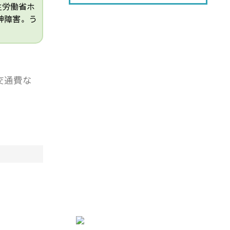
生労働省ホ
神障害。う
交通費な