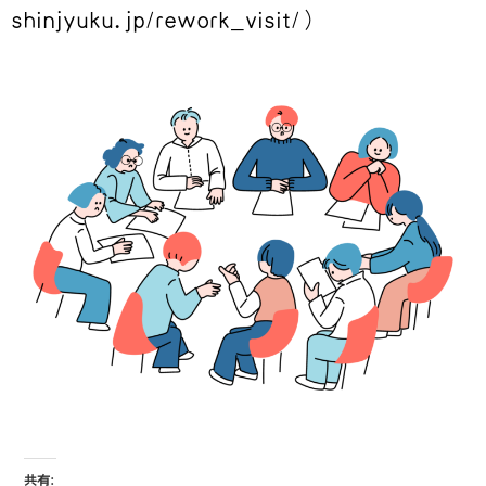
shinjyuku.jp/rework_visit/）
共有: