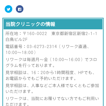
ク
F
リ
a
ッ
c
ク
e
し
b
て
o
当院クリニックの情報
T
o
w
k
i
で
所在地：〒160-0022 東京都新宿区新宿2-1-1
t
共
t
有
e
す
白鳥ビル2F
r
る
で
に
電話番号：03-6273-2314（リワーク直通、
共
は
有
ク
10:00～18:00）
(
リ
新
ッ
し
ク
リワークは毎週月～金（10:00～16:00）でプロ
い
し
ウ
て
グラムを行っております。
ィ
く
ン
だ
見学相談は、16：20から1時間程度、HPでも、
ド
さ
ウ
い
お電話からでもご予約いただけます。
で
(
開
新
き
し
見学相談は、人事などご本人様でなくともご参加
ま
い
す
ウ
いただけます。
)
ィ
ン
リワークは、当院にお罹りでない方でもご利用い
ド
ウ
ただけます。
で