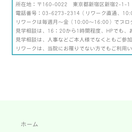
共
ク
所在地：〒160-0022 東京都新宿区新宿2-1-1
有
リ
(新
ッ
し
ク
電話番号：03-6273-2314（リワーク直通、10:0
い
し
ウ
て
リワークは毎週月～金（10:00～16:00）で
ィ
く
ン
だ
ド
さ
見学相談は、16：20から1時間程度、HPでも
ウ
い
で
(新
見学相談は、人事などご本人様でなくともご参
開
し
き
い
ま
ウ
リワークは、当院にお罹りでない方でもご利用
す)
ィ
ン
ド
ウ
で
開
き
ま
す)
ホーム