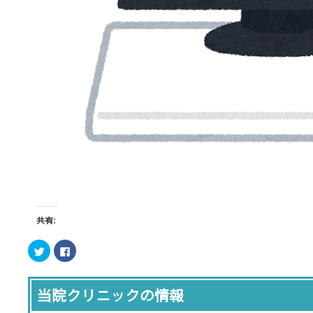
共有:
ク
Facebook
リ
で
ッ
共
ク
有
し
す
て
る
当院クリニックの情報
Twitter
に
で
は