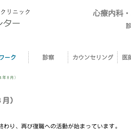
新宿御苑前リワークセンター｜当センター
心療内科・
診
ワーク
診察
カウンセリング
医
４年８月）
８月）
終わり、再び復職への活動が始まっています。