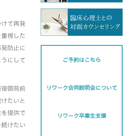
かけて再発
を重視した
再発防止に
ようにして
ご予約はこちら
リワーク合同説明会について
新宿御苑前
続けたいと
性を提供で
リワーク卒業生支援
を続けたい