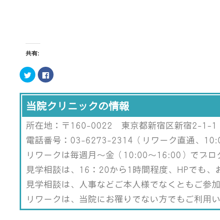
共有:
ク
Facebook
リ
で
ッ
共
ク
有
し
す
て
る
当院クリニックの情報
Twitter
に
で
は
共
ク
所在地：〒160-0022 東京都新宿区新宿2-1-1
有
リ
(新
ッ
し
ク
電話番号：03-6273-2314（リワーク直通、10:0
い
し
ウ
て
リワークは毎週月～金（10:00～16:00）で
ィ
く
ン
だ
ド
さ
見学相談は、16：20から1時間程度、HPでも
ウ
い
で
(新
見学相談は、人事などご本人様でなくともご参
開
し
き
い
ま
ウ
リワークは、当院にお罹りでない方でもご利用
す)
ィ
ン
ド