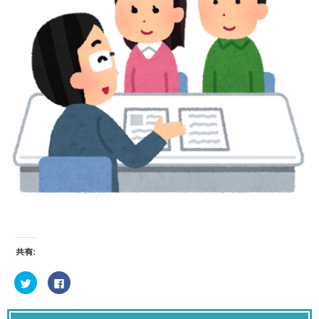
共有:
ク
F
リ
a
ッ
c
ク
e
し
b