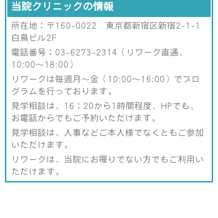
て
o
当院クリニックの情報
T
o
w
k
i
で
所在地：〒160-0022 東京都新宿区新宿2-1-1
t
共
t
有
e
す
白鳥ビル2F
r
る
で
に
電話番号：03-6273-2314（リワーク直通、
共
は
有
ク
10:00～18:00）
(
リ
新
ッ
し
ク
リワークは毎週月～金（10:00～16:00）でプロ
い
し
ウ
て
グラムを行っております。
ィ
く
ン
だ
見学相談は、16：20から1時間程度、HPでも、
ド
さ
ウ
い
お電話からでもご予約いただけます。
で
(
開
新
き
し
見学相談は、人事などご本人様でなくともご参加
ま
い
す
ウ
いただけます。
)
ィ
ン
リワークは、当院にお罹りでない方でもご利用い
ド
ウ
ただけます。
で
開
き
ま
す
)