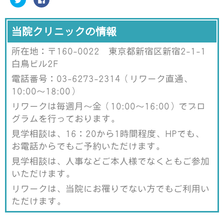
リ
a
ッ
c
ク
e
し
b
て
o
当院クリニックの情報
T
o
w
k
i
で
所在地：〒160-0022 東京都新宿区新宿2-1-1
t
共
t
有
e
す
白鳥ビル2F
r
る
で
に
電話番号：03-6273-2314（リワーク直通、
共
は
有
ク
10:00～18:00）
(
リ
新
ッ
し
ク
リワークは毎週月～金（10:00～16:00）でプロ
い
し
ウ
て
グラムを行っております。
ィ
く
ン
だ
見学相談は、16：20から1時間程度、HPでも、
ド
さ
ウ
い
お電話からでもご予約いただけます。
で
(
開
新
き
し
見学相談は、人事などご本人様でなくともご参加
ま
い
す
ウ
いただけます。
)
ィ
ン
リワークは、当院にお罹りでない方でもご利用い
ド
ウ
ただけます。
で
開
き
ま