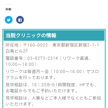
共有:
ク
F
リ
a
ッ
c
ク
e
し
b
て
o
当院クリニックの情報
T
o
w
k
i
で
所在地：〒160-0022 東京都新宿区新宿2-1-1
t
共
t
有
e
す
白鳥ビル2F
r
る
で
に
電話番号：03-6273-2314（リワーク直通、
共
は
有
ク
10:00～18:00）
(
リ
新
ッ
し
ク
リワークは毎週月～金（10:00～16:00）でプロ
い
し
ウ
て
グラムを行っております。
ィ
く
ン
だ
見学相談は、16：20から1時間程度、HPでも、
ド
さ
ウ
い
お電話からでもご予約いただけます。
で
(
開
新
き
し
見学相談は、人事などご本人様でなくともご参加
ま
い
す
ウ
いただけます。
)
ィ